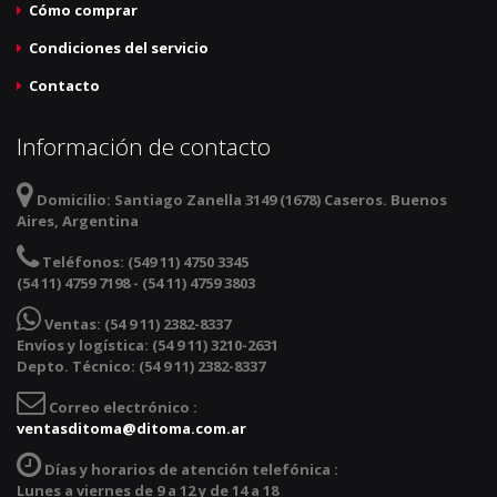
Cómo comprar
Condiciones del servicio
Contacto
Información de contacto
Domicilio:
Santiago Zanella 3149 (1678) Caseros. Buenos
Aires, Argentina
Teléfonos:
(549 11) 4750 3345
(54 11) 4759 7198 - (54 11) 4759 3803
Ventas:
(54 9 11) 2382-8337
Envíos y logística: (54 9 11) 3210-2631
Depto. Técnico: (54 9 11) 2382-8337
Correo electrónico :
ventasditoma@ditoma.com.ar
Días y horarios de atención telefónica :
Lunes a viernes de 9 a 12 y de 14 a 18