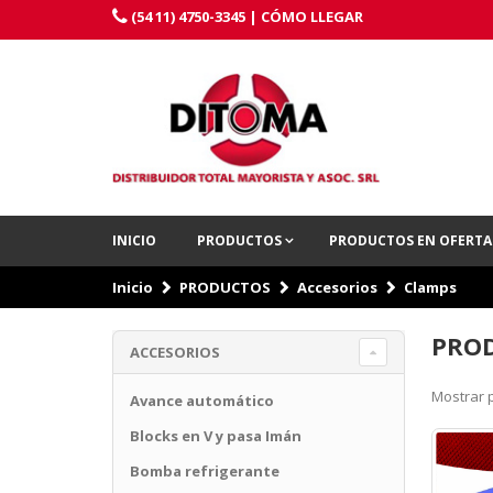
(54 11) 4750-3345 |
CÓMO LLEGAR
INICIO
PRODUCTOS
PRODUCTOS EN OFERT
Inicio
PRODUCTOS
Accesorios
Clamps
PROD
ACCESORIOS
Mostrar p
Avance automático
Blocks en V y pasa Imán
Bomba refrigerante