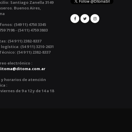
ilio:
Santiago Zanella 3149
aseros. Buenos Aires,
ina
fonos:
(549 11) 4750 3345
759 7198 - (54 11) 4759 3803
tas:
(54 9 11) 2382-8337
 logística: (54 9 11) 3210-2631
écnico: (54 9 11) 2382-8337
reo electrónico :
ditoma@ditoma.com.ar
 y horarios de atención
ca :
viernes de 9 a 12 y de 14 a 18