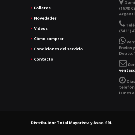
Domic
Folletos
(1678) C
Argent
Novedades
Telé
Videos
(54 11) 4
Cómo comprar
Ven
Envíos y
Condiciones del servicio
Depto. T
Contacto
Cor
ventas
Días
telefóni
Lunes a 
Distribuidor Total Mayorista y Asoc. SRL