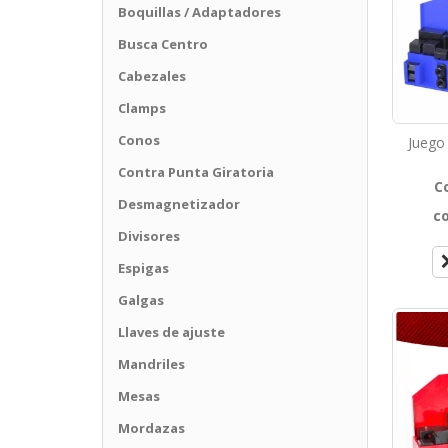
Boquillas / Adaptadores
Busca Centro
Cabezales
Clamps
Conos
Juego
Contra Punta Giratoria
C
Desmagnetizador
c
Divisores
Espigas
Galgas
Llaves de ajuste
Mandriles
Mesas
Mordazas