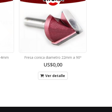
s 14mm
Fresa conica diametro 22mm a 90º
MIcro fr
US$0,00
Ver detalle