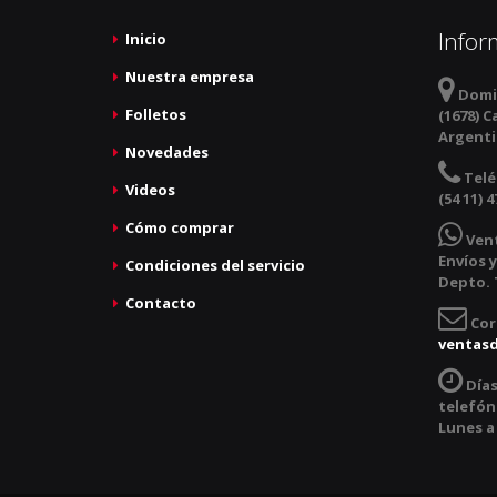
Infor
Inicio
Nuestra empresa
Domic
Folletos
(1678) C
Argent
Novedades
Telé
Videos
(54 11) 4
Cómo comprar
Ven
Envíos y
Condiciones del servicio
Depto. T
Contacto
Cor
ventas
Días
telefóni
Lunes a 