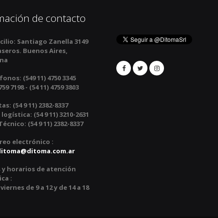
mación de contacto
ilio:
Santiago Zanella 3149
aseros. Buenos Aires,
ina
fonos:
(549 11) 4750 3345
759 7198 - (54 11) 4759 3803
tas:
(54 9 11) 2382-8337
 logística: (54 9 11) 3210-2631
écnico: (54 9 11) 2382-8337
reo electrónico :
ditoma@ditoma.com.ar
 y horarios de atención
ca :
viernes de 9 a 12 y de 14 a 18