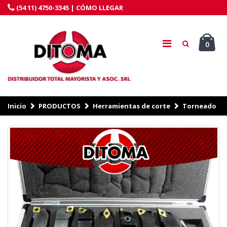
(54 11) 4750-3345 |
CÓMO LLEGAR
0
Inicio
PRODUCTOS
Herramientas de corte
Torneado