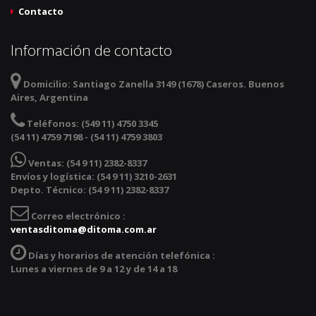
Contacto
Información de contacto
Domicilio:
Santiago Zanella 3149 (1678) Caseros. Buenos
Aires, Argentina
Teléfonos:
(549 11) 4750 3345
(54 11) 4759 7198 - (54 11) 4759 3803
Ventas:
(54 9 11) 2382-8337
Envíos y logística: (54 9 11) 3210-2631
Depto. Técnico: (54 9 11) 2382-8337
Correo electrónico :
ventasditoma@ditoma.com.ar
Días y horarios de atención telefónica :
Lunes a viernes de 9 a 12 y de 14 a 18