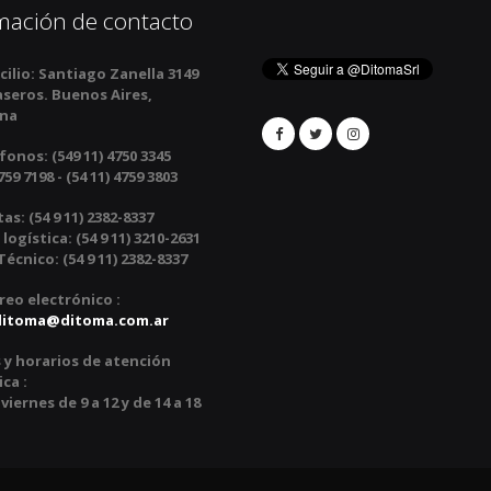
mación de contacto
ilio:
Santiago Zanella 3149
aseros. Buenos Aires,
ina
fonos:
(549 11) 4750 3345
759 7198 - (54 11) 4759 3803
tas:
(54 9 11) 2382-8337
 logística: (54 9 11) 3210-2631
écnico: (54 9 11) 2382-8337
reo electrónico :
ditoma@ditoma.com.ar
 y horarios de atención
ca :
viernes de 9 a 12 y de 14 a 18