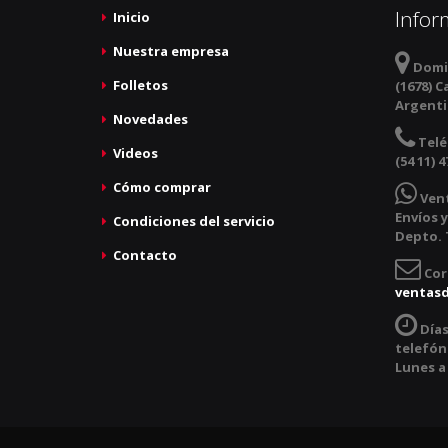
Infor
Inicio
Nuestra empresa
Domic
Folletos
(1678) C
Argent
Novedades
Telé
Videos
(54 11) 4
Cómo comprar
Ven
Envíos y
Condiciones del servicio
Depto. T
Contacto
Cor
ventas
Días
telefóni
Lunes a 