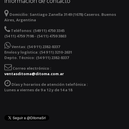
Información de contacto
Domicilio:
Santiago Zanella 3149 (1678) Caseros. Buenos
Aires, Argentina
Teléfonos:
(549 11) 4750 3345
(54 11) 4759 7198 - (54 11) 4759 3803
Ventas:
(54 9 11) 2382-8337
Envíos y logística: (54 9 11) 3210-2631
Depto. Técnico: (54 9 11) 2382-8337
Correo electrónico :
ventasditoma@ditoma.com.ar
Días y horarios de atención telefónica :
Lunes a viernes de 9 a 12 y de 14 a 18